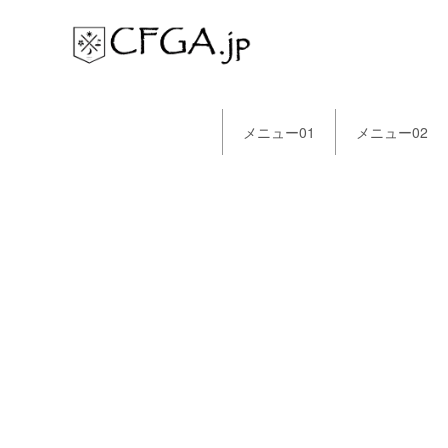
メニュー01
メニュー02
[%article_list_start%]
[!% if (image.url!="") { %]
[!%
} %]