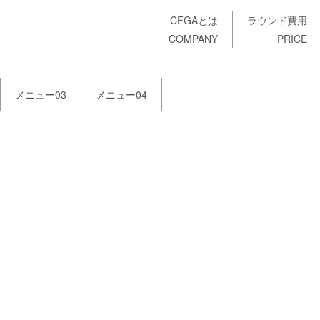
CFGAとは
ラウンド費用
COMPANY
PRICE
メニュー03
メニュー04
記事カテゴリ
[%article_date_notime_wa%]
[%title%]
[%lead%]