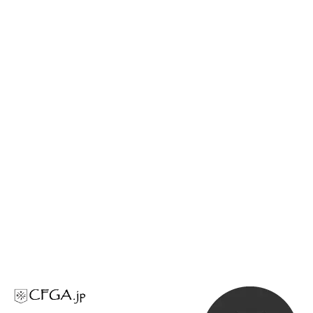
[%list_end%]
[%article%]
[%category%]
ページトップへ