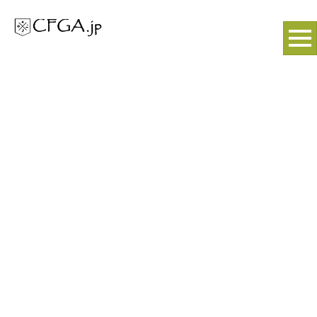
NEWS
お知らせ
HOME
|
お知らせ
|
template.detail
[%title%]
[%article_date_notime_wa%]
[%lead%]
[%list_start%]