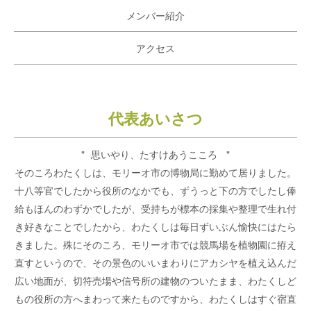
メンバー紹介
アクセス
代表あいさつ
思いやり、たすけあうこころ
そのころわたくしは、モリーオ市の博物局に勤めて居りました。
十八等官でしたから役所のなかでも、ずうっと下の方でしたし俸
給もほんのわずかでしたが、受持ちが標本の採集や整理で生れ付
き好きなことでしたから、わたくしは毎日ずいぶん愉快にはたら
きました。殊にそのころ、モリーオ市では競馬場を植物園に拵え
直すというので、その景色のいいまわりにアカシヤを植え込んだ
広い地面が、切符売場や信号所の建物のついたまま、わたくしど
もの役所の方へまわって来たものですから、わたくしはすぐ宿直